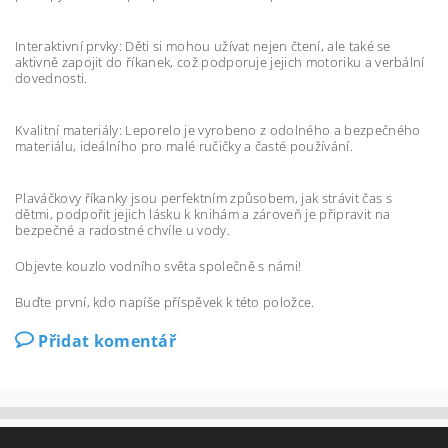
Interaktivní prvky: Děti si mohou užívat nejen čtení, ale také se
aktivně zapojit do říkanek, což podporuje jejich motoriku a verbální
dovednosti.
Kvalitní materiály: Leporelo je vyrobeno z odolného a bezpečného
materiálu, ideálního pro malé ručičky a časté používání.
Plaváčkovy říkanky jsou perfektním způsobem, jak strávit čas s
dětmi, podpořit jejich lásku k knihám a zároveň je připravit na
bezpečné a radostné chvíle u vody.
Objevte kouzlo vodního světa společně s námi!
Buďte první, kdo napíše příspěvek k této položce.
Přidat komentář