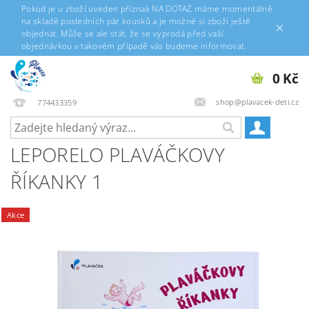
Pokud je u zboží uveden příznak NA DOTAZ máme momentálně
na skladě posledních pár kousků a je možné si zboží ještě
objednat. Může se ale stát, že se vyprodá před vaší
objednávkou v takovém případě vás budeme informovat.
0 Kč
shop@plavacek-deti.cz
774433359
LEPORELO PLAVÁČKOVY
ŘÍKANKY 1
Akce