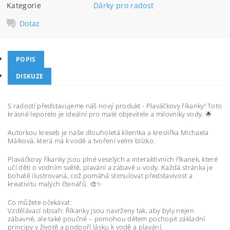
Kategorie
Dárky pro radost
Dotaz
POPIS
DISKUZE
S radostí představujeme náš nový produkt - Plaváčkovy říkanky! Toto
krásné leporelo je ideální pro malé objevitele a milovníky vody. 🌟
Autorkou kreseb je naše dlouholetá klientka a kreslířka Michaela
Málková, která má k vodě a tvoření velmi blízko.
Plaváčkovy říkanky jsou plné veselých a interaktivních říkanek, které
učí děti o vodním světě, plavání a zábavě u vody. Každá stránka je
bohatě ilustrovaná, což pomáhá stimulovat představivost a
kreativitu malých čtenářů. 🎨✨
Co můžete očekávat:
Vzdělávací obsah: Říkanky jsou navrženy tak, aby byly nejen
zábavné, ale také poučné – pomohou dětem pochopit základní
principy v životě a podpoří lásku k vodě a plavání.