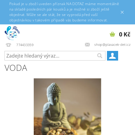
Pokud je u zboží uveden příznak NA DOTAZ máme momentálně
na skladě posledních pár kousků a je možné si zboží ještě
objednat. Může se ale stát, že se vyprodá před vaší
objednávkou v takovém případě vás budeme informovat.
0 Kč
shop@plavacek-deti.cz
774433359
VODA