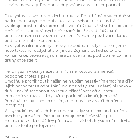
Uleví od nervozity. Podpoří klidný spánek a kvalitní odpočinek.
Eukalyptus – osvobození dechu i ducha. Pomáhá nám svobodně se
nadechnout a vydechnout a nechat za sebou to, co nás trápí.
Uvolňuje prostor, abychom mohli volně dýchat. Utiší srdce, pokud je
sevřené strachem. V psychické rovině tím, že zklidní dýchání,
pomůže našemu celkovému uvolnění. Navozuje pozitivní náladu a
podporuje hlubší koncentraci.
Eukalyptus citronovonný - poskytne podporu, když potřebujeme
něco takzvaně rozdýchat a přijmout. Zejména pokud se to týká
komunikace. Lépe se vyjádříme a zároveň snáz pochopíme, co nám
druhý chce sdělit.
Helichrysum – český název: smil (planě rostoucí slaměnka);
podobně: protěž alpská
Umožňuje proniknout k našim nejhlubším negativním emocím a díky
jejich pochopení a odpuštění uvolnit složitý uzel uložený hluboko v
duši. Otevírá schopnost soucitu a přináší bezpečí a jistotu.
Pomocník v situacích, kdy máme pocit: Něco končí, jdeme dál.
Pomáhá postavit most mezi tím, co opouštíme a vidět dopředu:
JDEME DÁL.
V psychické rovině je dobrou oporou, když se cítíme podráždění a
psychicky přetažení. Pokud potřebujeme mít vše stále pod
kontrolou, vzniká dráždivý přetlak, a právě helichrysum nám uleví a
pomůže tento postoj změnit.
Objem
5 ml