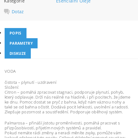
Kategorie
Esenciální Oleje
Dotaz
POPIS
PARAMETRY
DISKUZE
VODA
čistota – plynutí - uzdravení
Složení:
Citron – pomáhá zpracovat stagnaci, podporuje plynutí, pohyb,
který odplavuje. Drží nás reálně na hladině, i při pocitech, že jdeme
ke dnu. Pomoc dostat se pryč z bahna, když nám váznou nohy a
také se od bahna očistit. Dodává pocit lehkosti, uvolnění a radosti.
Zlepšuje pozornost a soustředění. Podporuje oběhový systém.
Palmarosa – přináší jistotu proměnlivosti, pomáhá pracovat s
přizpůsobivostí, přijetím nových systémů a pravidel.
Pokud nemáte rádi změny a neradi měníte zvyky, pomůže vám
laskavě překonat tyto pocity. Celkové zklidnění nervové soustavy.